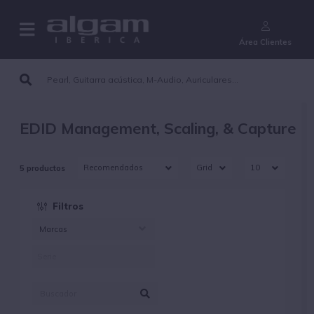
¿Aún no eres cliente?
Área Clientes
EDID Management, Scaling, & Capture
5 productos
Filtros
Marcas
AMX (5)