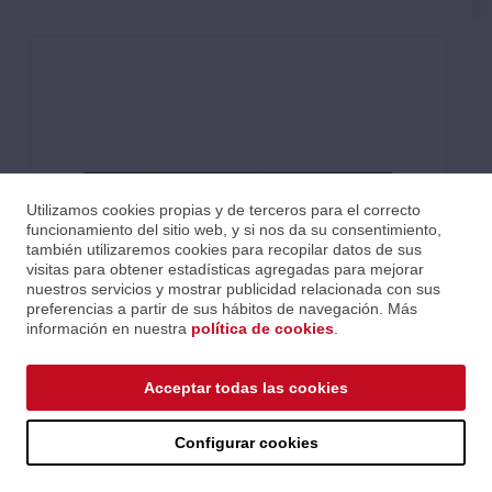
Utilizamos cookies propias y de terceros para el correcto
funcionamiento del sitio web, y si nos da su consentimiento,
también utilizaremos cookies para recopilar datos de sus
visitas para obtener estadísticas agregadas para mejorar
nuestros servicios y mostrar publicidad relacionada con sus
preferencias a partir de sus hábitos de navegación. Más
información en nuestra
política de cookies
.
DCE-1 IN-LINE CONTROLLER
Acceptar todas las cookies
Ref.: dce-1
Serie: Accesorios
Precios al iniciar sesión.
Configurar cookies
Consultar comercial.