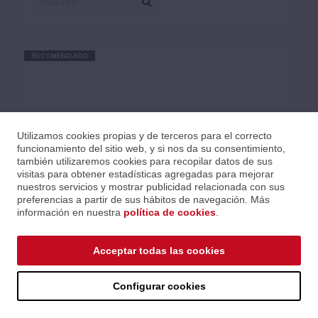
RECOMENDADO
Utilizamos cookies propias y de terceros para el correcto
funcionamiento del sitio web, y si nos da su consentimiento,
también utilizaremos cookies para recopilar datos de sus
visitas para obtener estadísticas agregadas para mejorar
nuestros servicios y mostrar publicidad relacionada con sus
preferencias a partir de sus hábitos de navegación. Más
información en nuestra
política de cookies
.
Acceptar todas las cookies
DECODIFICADOR MULTI-CÓDEC 4K60 MWC/DANTE AV-A
Y 1080P H.26X
Ref.: nmx-dec-n2622s
Configurar cookies
Serie: AVoIP