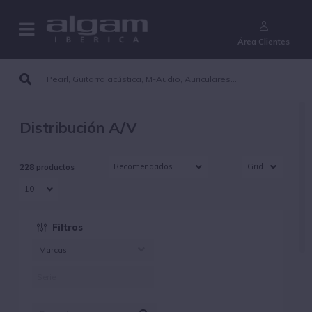
¿Aún no eres cliente?
Área Clientes
Distribución A/V
228 productos
Filtros
Marcas
AMX (61)
BSS (11)
MUXLAB (156)