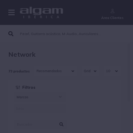
¿Aún no eres cliente?
Área Clientes
Network
73 productos
Filtros
Marcas
MUXLAB (4)
NETGEAR (69)