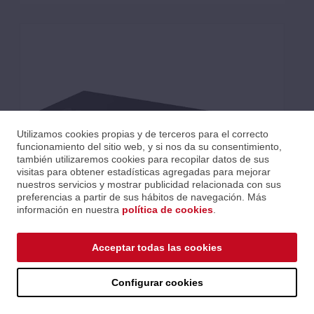
Utilizamos cookies propias y de terceros para el correcto
funcionamiento del sitio web, y si nos da su consentimiento,
también utilizaremos cookies para recopilar datos de sus
visitas para obtener estadísticas agregadas para mejorar
nuestros servicios y mostrar publicidad relacionada con sus
preferencias a partir de sus hábitos de navegación. Más
información en nuestra
política de cookies
.
GSM4212P-100EUS
Acceptar todas las cookies
Ref.: ING-GSM4212P-100EUS
Serie: M4250
Código EAN 0606449149548
Configurar cookies
Precios al iniciar sesión.
Consultar comercial.