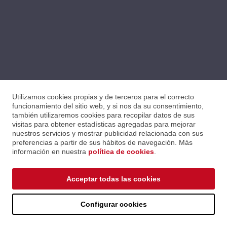
Utilizamos cookies propias y de terceros para el correcto
funcionamiento del sitio web, y si nos da su consentimiento,
también utilizaremos cookies para recopilar datos de sus
visitas para obtener estadísticas agregadas para mejorar
nuestros servicios y mostrar publicidad relacionada con sus
preferencias a partir de sus hábitos de navegación. Más
información en nuestra
política de cookies
.
Acceptar todas las cookies
© 2026 ALGAM IBÉRICA HOLDING
Tel. +34 934 221
soporte@algamiberica.com
S.A.
811
Configurar cookies