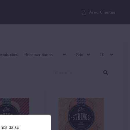
¿Aún no eres cliente?
Área Clientes
productos
i nos da su