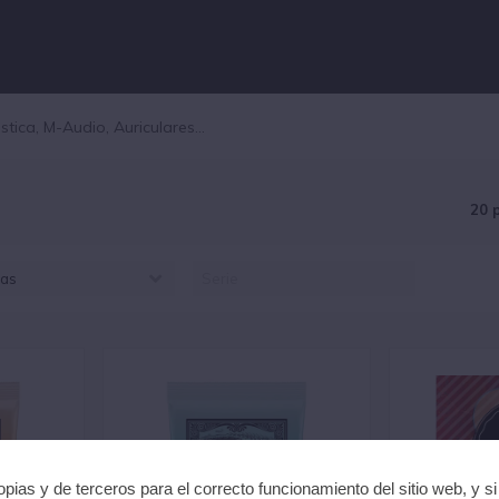
20 
as
UNLOP STRINGS (5)
KO (3)
RNIEBALL (4)
HS (2)
ARTIN (6)
pias y de terceros para el correcto funcionamiento del sitio web, y s