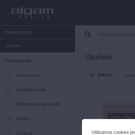
Novedades
Outlet
Ukelele
Categorías
Filtros
Accesorios
Marc
D
Amplificación
E
E
Bateria & Percusión
G
M
Cables
Utilizamos cookies pro
Clásico