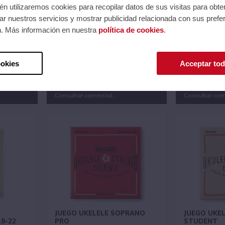
n utilizaremos cookies para recopilar datos de sus visitas para obte
r nuestros servicios y mostrar publicidad relacionada con sus prefer
n. Más información en nuestra
política de cookies
.
ERT /
JUEGO UKELELE CONCERT /
JUEGO UKE
ENTE
SOPRANO NEGRO
MEDIUM
Ref.: EB2326
Ref.: CEKUK
Serie: * Specialty Strings
Serie: Ukelele
ookies
Acceptar tod
55
Código EAN 0749699102748
Código EAN 8
esión.
Precios al iniciar sesión.
Precios al 
Consultar comercial.
Consultar com
JUEGO UKELELE SOPRANO
JUEGO UKE
9-22
PRO
STUDENT