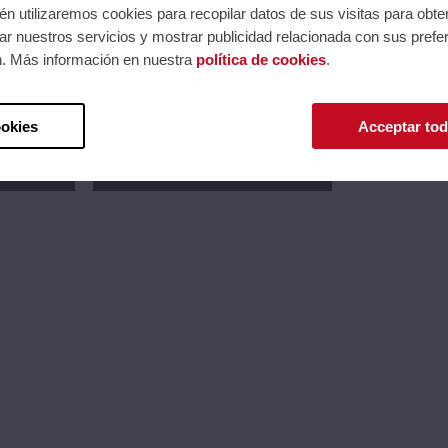
n utilizaremos cookies para recopilar datos de sus visitas para obte
r nuestros servicios y mostrar publicidad relacionada con sus prefer
n. Más información en nuestra
política de cookies
.
SIMPLE S-BOX FHD
Ref.: SBB-SNOWRAF/EN
Serie: SBB
Código EAN 8806090044939
ookies
Acceptar tod
esión.
Precios al iniciar sesión.
Consultar comercial.