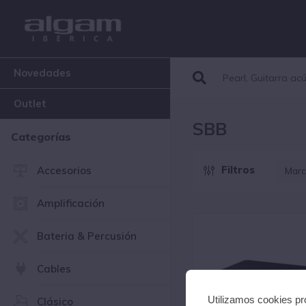
Novedades
Outlet
SBB
Categorías
Filtros
Accesorios
Marc
S
Amplificación
Bateria & Percusión
Cables
Utilizamos cookies pro
Clásico