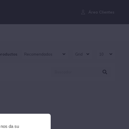
¿Aún no eres cliente?
Área Clientes
productos
i nos da su