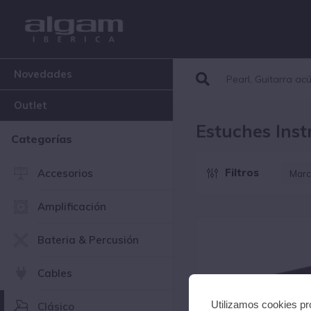
Novedades
Outlet
Estuches Ins
Categorías
Filtros
Accesorios
Marc
P
Amplificación
Bateria & Percusión
Cables
Utilizamos cookies pro
Clásico