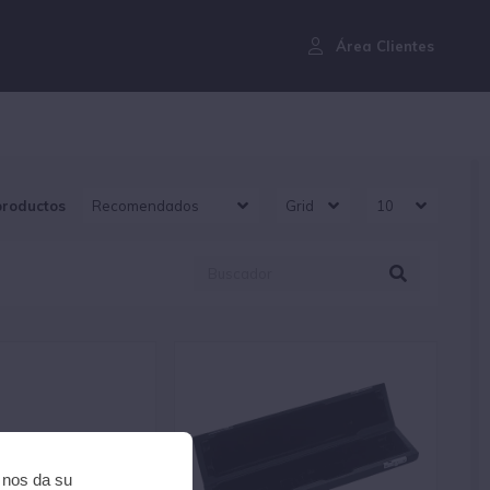
¿Aún no eres cliente?
Área Clientes
productos
i nos da su