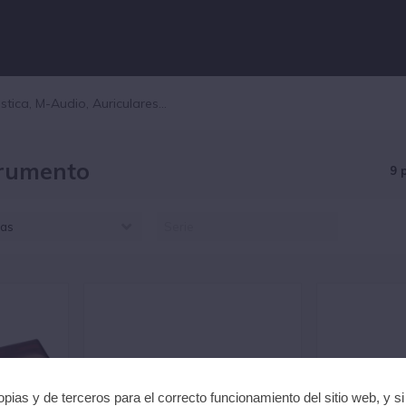
trumento
9 
as
EARL FLUTE (9)
pias y de terceros para el correcto funcionamiento del sitio web, y s