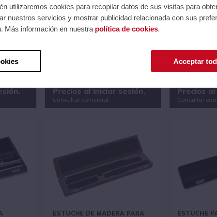
n utilizaremos cookies para recopilar datos de sus visitas para obte
r nuestros servicios y mostrar publicidad relacionada con sus prefer
n. Más información en nuestra
política de cookies
.
LEGANTE
ESTUCHE DE MADERA PARA
ESTUCHE D
FLAUTA TRAVESERA CON PIE
FLAUTA TR
DE SI
DE DO
Ref.: VPEFCBW
Ref.: VPEFCW
ookies
Acceptar tod
Serie: Accesorios
Serie: Accesor
59
Código EAN 4515295784604
Código EAN A
esión.
Precios al iniciar sesión.
Precios al 
Consultar comercial.
Consultar com
A
ESTUCHE DE MADERA PARA
ESTUCHE P