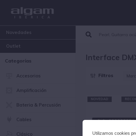
Novedades
Outlet
Interface DM
Categorías
Filtros
Accesorios
Marc
A
Amplificación
M
NOVEDAD
RECO
Bateria & Percusión
Cables
Utilizamos cookies pro
Clásico