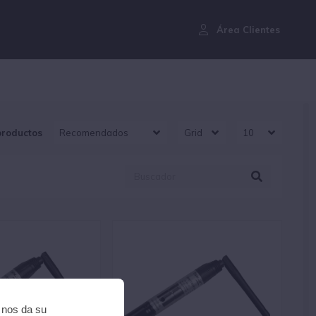
¿Aún no eres cliente?
Área Clientes
productos
i nos da su