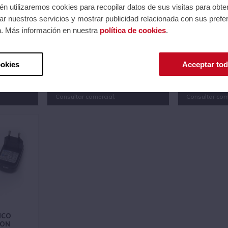
n utilizaremos cookies para recopilar datos de sus visitas para obte
r nuestros servicios y mostrar publicidad relacionada con sus prefer
n. Más información en nuestra
política de cookies
.
E 192
CONTROLADOR DMX DE 6
RECEPTOR 
CANALES
CABLE DE 3
Ref.: LALDMX6-PLUS
Ref.: LALDMX
Serie: DMX
Serie: Accesor
ookies
Acceptar tod
32
Código EAN 3700166370715
Código EAN 3
esión.
Precios al iniciar sesión.
Precios al 
Consultar comercial.
Consultar com
ICO
CON