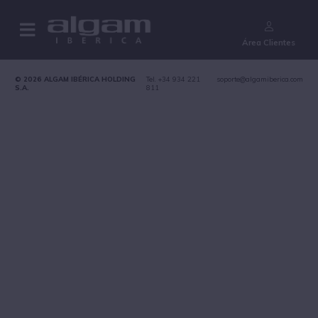
¿Aún no eres cliente?
Área Clientes
© 2026 ALGAM IBÉRICA HOLDING
Tel. +34 934 221
soporte@algamiberica.com
S.A.
811