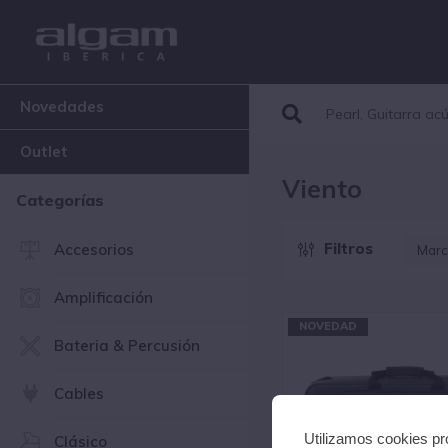
Novedades
Outlet
Viento
Categorías
Filtros
Accesorios
Marc
G
Amplificación
NOVEDAD
Bateria & Percusión
Cables
Utilizamos cookies pro
Clásico