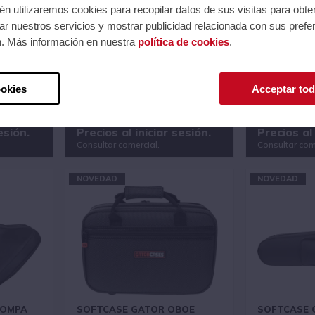
n utilizaremos cookies para recopilar datos de sus visitas para obte
r nuestros servicios y mostrar publicidad relacionada con sus prefer
n. Más información en nuestra
política de cookies
.
AXOFÓN
SOFTCASE GATOR CLARINETE
SOFTCASE 
AR
SIB
TENOR - F
INSTRUME
23
Ref.: HGCGL-CLARINET-23
Ref.: HGCGL-
ookies
Acceptar tod
Serie: Adagio
Serie: Adagio
82
Código EAN 0716408562001
Código EAN 0
esión.
Precios al iniciar sesión.
Precios al 
Consultar comercial.
Consultar com
NOVEDAD
NOVEDAD
ROMPA
SOFTCASE GATOR OBOE
SOFTCASE 