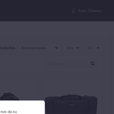
¿Aún no eres cliente?
Área Clientes
productos
i nos da su