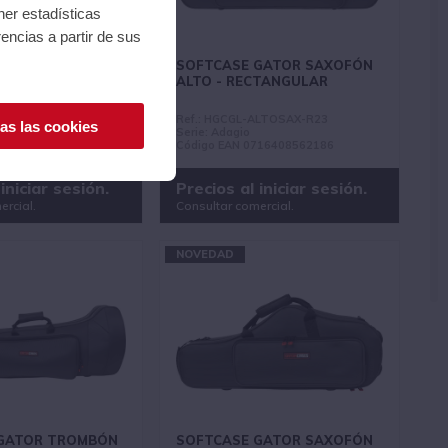
ner estadísticas
encias a partir de sus
GATOR SAXOFÓN
SOFTCASE GATOR SAXOFÓN
ORMATO
ALTO - RECTANGULAR
NTO
TENORSAX-S23
Ref.: HGCGL-ALTOSAX-R23
as las cookies
Serie: Adagio
716408561988
Código EAN 0716408562186
iniciar sesión.
Precios al iniciar sesión.
ercial.
Consultar comercial.
NOVEDAD
GATOR TROMBÓN
SOFTCASE GATOR SAXOFÓN