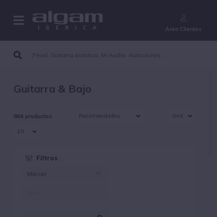
¿Aún no eres cliente?
Área Clientes
Guitarra & Bajo
864 productos
Filtros
Marcas
AGUILAR (6)
DUNLOP (248)
EBS (10)
EKO (1)