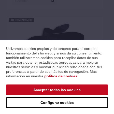
ERNIEBALL (143)
FISHMAN (27)
FRAMEWORKS (26)
G7TH (19)
RECOMENDADO
GET´M GET´M (36)
GIBSON (27)
KYSER (1)
LAG (1)
LEVYS (100)
MARTIN (57)
Utilizamos cookies propias y de terceros para el correcto
MXR (5)
funcionamiento del sitio web, y si nos da su consentimiento,
QUIKLOK (29)
también utilizaremos cookies para recopilar datos de sus
RTX (17)
visitas para obtener estadísticas agregadas para mejorar
nuestros servicios y mostrar publicidad relacionada con sus
SHADOW (7)
preferencias a partir de sus hábitos de navegación. Más
SHUBB (47)
información en nuestra
política de cookies
.
TAKAMINE (1)
YELLOW PARTS (57)
Acceptar todas las cookies
CORREA EB GUIT/ BAJO POLYPRO - NEGRA
Ref.: EB4037
Serie: * Correa Polypro & Poly Lock
Configurar cookies
Código EAN 0749699140375
Precios al iniciar sesión.