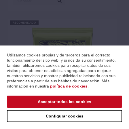
ERNIEBALL (51)
GHS (29)
GIBSON (9)
RECOMENDADO
Utilizamos cookies propias y de terceros para el correcto
funcionamiento del sitio web, y si nos da su consentimiento,
también utilizaremos cookies para recopilar datos de sus
visitas para obtener estadísticas agregadas para mejorar
nuestros servicios y mostrar publicidad relacionada con sus
preferencias a partir de sus hábitos de navegación. Más
información en nuestra
política de cookies
.
Acceptar todas las cookies
JUEGO BAJO ELÉCTRICO SLINKY REGULAR ESCALA MEDIA
45-105
Ref.: EB2856
Configurar cookies
Serie: * Slinky Nickel Electric Bass
Código EAN 0749699108962