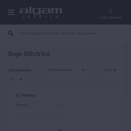
¿Aún no eres cliente?
Área Clientes
Bajo Eléctrico
160 productos
Filtros
Marcas
DARCO (4)
DUNLOP STRINGS (56)
EKO (1)
ELIXIR (12)