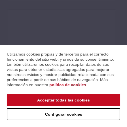
Utilizamos cookies propias y de terceros para el correcto
funcionamiento del sitio web, y si nos da su consentimiento,
también utilizaremos cookies para recopilar datos de sus
visitas para obtener estadísticas agregadas para mejorar
nuestros servicios y mostrar publicidad relacionada con sus
preferencias a partir de sus hábitos de navegación. Más
información en nuestra
política de cookies
.
FUENTE DE ALIMENTACIÓN DE 12 VDC, 5.4 A CON
CONECTOR PHOENIX DE 3.5 MM Y TORNILLOS DE
Acceptar todas las cookies
RETENCIÓN
Ref.: psr5-4
Serie: Accesorios
Configurar cookies
Precios al iniciar sesión.
Consultar comercial.