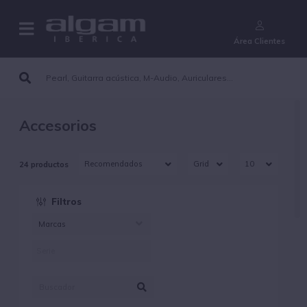
¿Aún no eres cliente?
Área Clientes
Accesorios
24 productos
Filtros
Marcas
AMX (10)
MUXLAB (14)