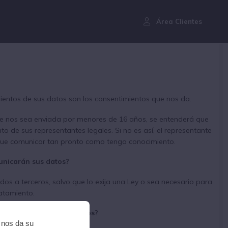
¿Aún no eres cliente?
Área Clientes
mientos de sus datos son los consentimientos que nos da.
ue nos sea enviada por menores de 16 años, se entenderá que
to de sus representantes legales. Si no es así, el representante
 que comunicar tan pronto como tenga conocimiento.
unicarán sus datos?
os a terceros, salvo que lo exija una Ley o sea necesario para
ratamiento.
ando nos facilita sus datos?
i nos da su