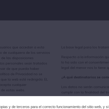
suarios que accedan a esta
La base legal para los trata
/o de cualquiera de los servicios
Respecto a la información q
 de las disposiciones
lo ha sido con el consentimien
atos personales sean tratados
legal del menor nos lo tiene
pesar de que pueda haber
olítica de Privacidad no se
¿A qué destinatarios se com
que la web esté redirigida. EL
 acepta cualquier
Los datos no serán comunicad
d de estas webs.
cumplir con la finalidad del t
o (UE) 2016/679 y LO 3/2018)
¿Cuáles son sus derechos cu
pias y de terceros para el correcto funcionamiento del sitio web, y s