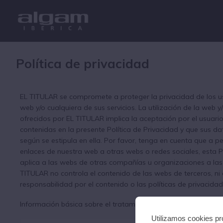
Política de privacidad
EL TITULAR se compromete a proteger la privacidad de los u
web y/o cualquiera de sus servicios. La utilización de la web y
ofrecidos por EL TITULAR implica la aceptación por el usuario
contenidas en la presente Política de Privacidad y que sus d
según se estipula en ella. Por favor, tenga en cuenta que a 
enlaces de nuestra web a otras webs o redes sociales, esta P
aplica a las webs de otras compañías u organizaciones a las 
TITULAR no controla el contenido de las webs de terceros, ni
responsabilidad por el contenido o las políticas de privacida
Información básica sobre el tratamiento de datos (Reglament
Utilizamos cookies pro