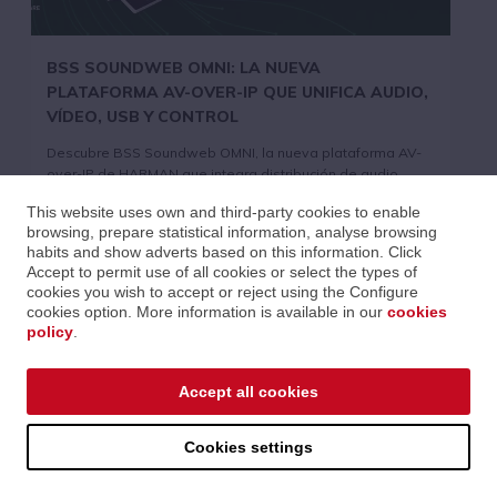
BSS SOUNDWEB OMNI: LA NUEVA
PLATAFORMA AV-OVER-IP QUE UNIFICA AUDIO,
VÍDEO, USB Y CONTROL
Descubre BSS Soundweb OMNI, la nueva plataforma AV-
over-IP de HARMAN que integra distribución de audio,
vídeo, USB y control en un único ecosistema para
This website uses own and third-party cookies to enable
instalaciones profesionales.
browsing, prepare statistical information, analyse browsing
Mais informações
habits and show adverts based on this information. Click
Accept to permit use of all cookies or select the types of
cookies you wish to accept or reject using the Configure
cookies option. More information is available in our
cookies
policy
.
CASOS DE SUCESSO
Accept all cookies
Cookies settings